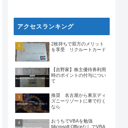
アクセスランキング
2枚持ちで双方のメリット
を享受 リクルートカード
【吉野家】株主優待券利用
時のポイントの付与につい
て
推奨 名古屋から東京ディ
ズニーリゾートに車で行く
なら
おうちでVBAを勉強
Microsoft OfficeなしでVBA