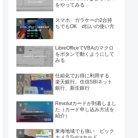
をやってみる
スマホ、ガラケーの2台持
ちでもOK d払いの使い方
LibreOfficeでVBAのマクロ
をボタンで動くようにして
みる
仕組化でお得に利用する
楽天銀行、住信SBIネット
銀行、新生銀行
Revolutカードが到着しまし
た（カード申し込み方法を
紹介）
東海地域でも強い ビック
カメラSuicaカード