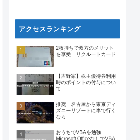
アクセスランキング
2枚持ちで双方のメリット
を享受 リクルートカード
【吉野家】株主優待券利用
時のポイントの付与につい
て
推奨 名古屋から東京ディ
ズニーリゾートに車で行く
なら
おうちでVBAを勉強
Microsoft OfficeなしでVBA