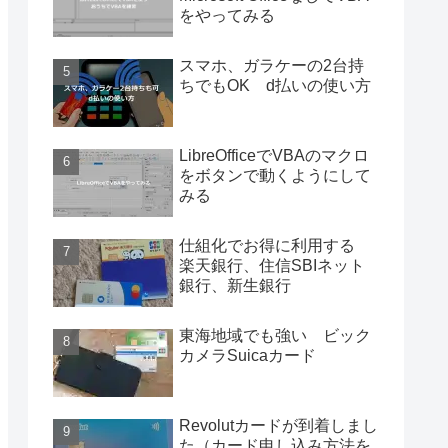
をやってみる
スマホ、ガラケーの2台持
ちでもOK d払いの使い方
LibreOfficeでVBAのマクロ
をボタンで動くようにして
みる
仕組化でお得に利用する
楽天銀行、住信SBIネット
銀行、新生銀行
東海地域でも強い ビック
カメラSuicaカード
Revolutカードが到着しまし
た（カード申し込み方法を